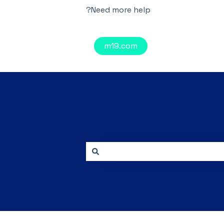
Need more help?
m19.com