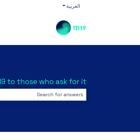
العربية
w submenu for translations
9 to those who ask for it.
because the search field is empty.