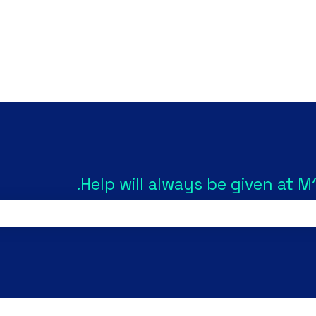
Sho
Help will always be given at M1
There are no suggestions 